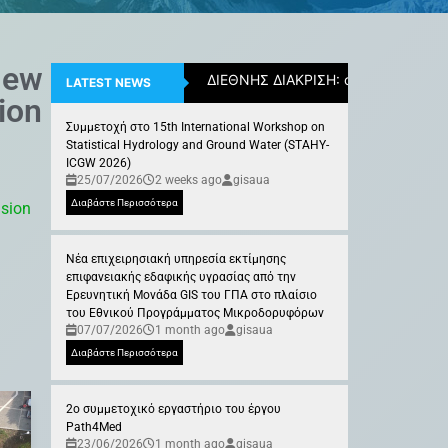
New
ΔΙΕΘΝΗΣ ΔΙΑΚΡΙΣΗ: ο Επίκουρος Κ
LATEST NEWS
ion
Συμμετοχή στο 15th International Workshop on
Statistical Hydrology and Ground Water (STAHY-
ICGW 2026)
25/07/2026
2 weeks ago
gisaua
Διαβάστε Περισσότερα
ision
Νέα επιχειρησιακή υπηρεσία εκτίμησης
επιφανειακής εδαφικής υγρασίας από την
Ερευνητική Μονάδα GIS του ΓΠΑ στο πλαίσιο
του Εθνικού Προγράμματος Μικροδορυφόρων
07/07/2026
1 month ago
gisaua
Διαβάστε Περισσότερα
2ο συμμετοχικό εργαστήριο του έργου
Path4Med
23/06/2026
1 month ago
gisaua