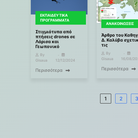
ΕΚΠΑΙΔΕΥΤΙΚΆ
ΠΡΟΓΡΆΜΜΑΤΑ
ΑΝΑΚΟΙΝΏΣΕΙΣ
Στιγμιότυπα από
Άρθρο του Καθη
πτήσεις drones σε
Δ. Καλύβα σχετι
Λάρισα και
τις
Γεωπονικό
By
By
Gisaua
16/08/20
Gisaua
12/12/2024
Περισσότερα
Περισσότερα
1
2