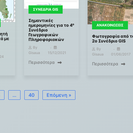
ΣΥΝΈΔΡΙΑ GIS
Σημαντικές
ημερομηνίες για το 4ᵒ
ΑΝΑΚΟΙΝΏΣΕΙΣ
Συνέδριο
γητή
Γεωγραφικών
Φωτογραφία από τ
κά με
Πληροφοριακών
2ο Συνέδριο GIS
By
By
Gisaua
15/12/2021
Gisaua
01/06/2017
24
Περισσότερα
Περισσότερα
3
…
40
Επόμενη »