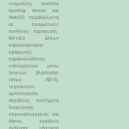
νοημοσύνη,
machine
learning
,
drones
και
WebGIS
περιβάλλοντα
σε πραγματικές
συνθήκες παραγωγής.
Μεταξύ άλλων
παρουσιάστηκαν
εφαρμογές
παρακολούθησης
καλλιεργειών μέσω
δεικτών βλάστησης
(όπως
NDVI
),
τεχνολογίες
αμπελουργίας
ακριβείας, συστήματα
διαχείρισης
ελαιοκαλλιέργειας και
δάκου, εργαλεία
ανάλυσης υδατικού