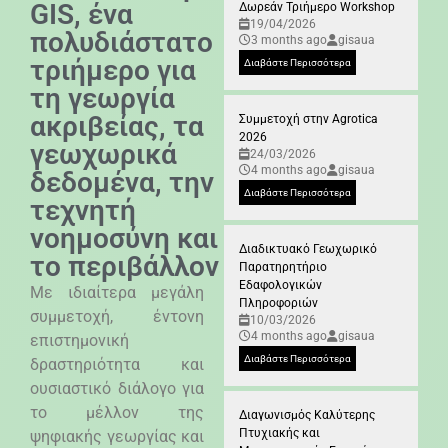
GIS, ένα
Δωρεάν Τριήμερο Workshop
19/04/2026
πολυδιάστατο
3 months ago
gisaua
τριήμερο για
Διαβάστε Περισσότερα
τη γεωργία
ακριβείας, τα
Συμμετοχή στην Agrotica
2026
γεωχωρικά
24/03/2026
4 months ago
gisaua
δεδομένα, την
Διαβάστε Περισσότερα
τεχνητή
νοημοσύνη και
Διαδικτυακό Γεωχωρικό
το περιβάλλον
Παρατηρητήριο
Εδαφολογικών
Με ιδιαίτερα μεγάλη
Πληροφοριών
συμμετοχή, έντονη
10/03/2026
4 months ago
gisaua
επιστημονική
Διαβάστε Περισσότερα
δραστηριότητα και
ουσιαστικό διάλογο για
το μέλλον της
Διαγωνισμός Καλύτερης
Πτυχιακής και
ψηφιακής γεωργίας και