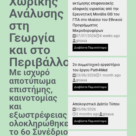
Χωρικής
εκτίμησης επιφανειακής
Ανάλυσης
εδαφικής υγρασίας από την
Ερευνητική Μονάδα GIS του
ΓΠΑ στο πλαίσιο του Εθνικού
στη
Προγράμματος
Μικροδορυφόρων
Γεωργία
07/07/2026
4 weeks ago
gisaua
και στο
Διαβάστε Περισσότερα
Περιβάλλον
2ο συμμετοχικό εργαστήριο
Με ισχυρό
του έργου Path4Med
23/06/2026
1 month ago
αποτύπωμα
gisaua
επιστήμης,
Διαβάστε Περισσότερα
καινοτομίας
και
Απολογιστικό Δελτίο Τύπου
05/06/2026
εξωστρέφειας
2 months ago
gisaua
ολοκληρώθηκε
Διαβάστε Περισσότερα
το 6ο Συνέδριο