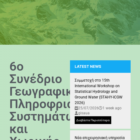
6ο
LATEST NEWS
Συνέδριο
ΝΕΜΕΑ: Στυγμιότυπα από τοπο
Συμμετοχή στο 15th
International Workshop on
Γεωγραφικών
Statistical Hydrology and
Ground Water (STAHY-ICGW
Πληροφριακών
2026)
25/07/2026
1 week ago
Συστημάτων
gisaua
Διαβάστε Περισσότερα
και
Νέα επιχειρησιακή υπηρεσία