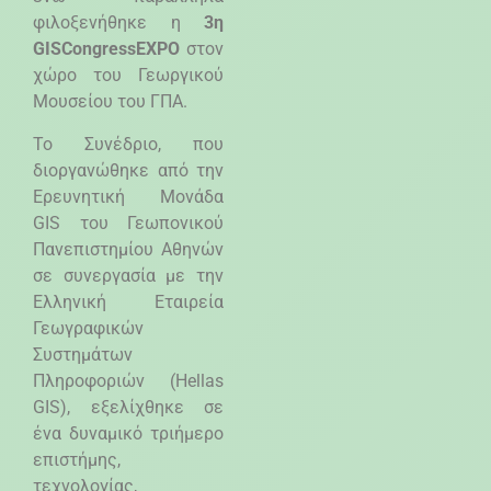
φιλοξενήθηκε η
3η
GIS
Congress
EXPO
στον
χώρο του Γεωργικού
Μουσείου του ΓΠΑ.
Το Συνέδριο, που
διοργανώθηκε από την
Ερευνητική Μονάδα
GIS
του Γεωπονικού
Πανεπιστημίου Αθηνών
σε συνεργασία με την
Ελληνική Εταιρεία
Γεωγραφικών
Συστημάτων
Πληροφοριών (
Hellas
GIS
), εξελίχθηκε σε
ένα δυναμικό τριήμερο
επιστήμης,
τεχνολογίας,