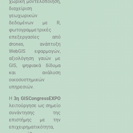
χωρική μοντελοποίηση,
διαχείριση
γεωχωρικών
δεδομένων με
R
,
φωτογραμμετρικές
επεξεργασίες από
drones
, ανάπτυξη
WebGIS
εφαρμογών,
αξιολόγηση γαιών με
GIS
, ψηφιακά δίδυμα
και ανάλυση
οικοσυστημικών
υπηρεσιών.
Η
3η
GIS
Congress
EXPO
λειτούργησε ως σημείο
συνάντησης της
επιστήμης με την
επιχειρηματικότητα,