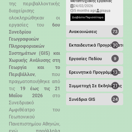
Μεταπτυχιακής Εργασίας
της περιβαλλοντικής
24/02/2026
διαχείρισης
5 months ago
gisaua
ολοκληρώθηκαν οι
Διαβάστε Περισσότερα
εργασίες του
6ου
Ανακοινώσεις
73
Συνεδρίου
Γεωγραφικών
Εκπαιδευτικά Προγράμματα
30
Πληροφοριακών
Συστημάτων (
GIS
) και
Εργασίες Πεδίου
9
Χωρικής Ανάλυσης στη
Γεωργία και το
Ερευνητικά Προγράμματα
13
Περιβάλλον
, που
πραγματοποιήθηκε από
Συμμετοχή Σε Εκδηλώσεις - Συ
21
τις
19 έως τις 21
Μαΐου 2026
στο
Συνέδρια GIS
24
Συνεδριακό
Αμφιθέατρο του
Γεωπονικού
Πανεπιστημίου Αθηνών,
ενώ παράλληλα