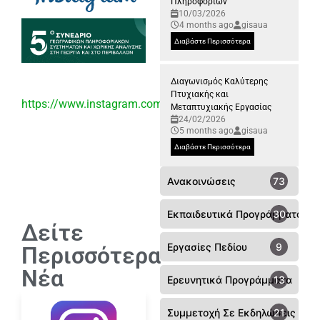
Πληροφοριών
10/03/2026
4 months ago
gisaua
Διαβάστε Περισσότερα
Διαγωνισμός Καλύτερης
Πτυχιακής και
https://www.instagram.com/gis_congress_aua/
Μεταπτυχιακής Εργασίας
24/02/2026
5 months ago
gisaua
Διαβάστε Περισσότερα
Ανακοινώσεις
73
Εκπαιδευτικά Προγράμματα
30
Δείτε
Εργασίες Πεδίου
9
Περισσότερα
Νέα
Ερευνητικά Προγράμματα
13
Συμμετοχή Σε Εκδηλώσεις - Συ
21