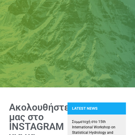
Ακολουθήστε
LATEST NEWS
μας στο
Συμμετοχή της Ερευνητικής Μονά
Παρουσία της Ερευνητικής Μ
Συμμετοχή στο 15th
INSTAGRAM
International Workshop on
Statistical Hydrology and