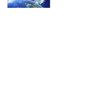
ΑΝΑΚΟΙΝΏΣΕΙΣ
Διαγωνισμός
Καλύτερης
Πτυχιακής και
Μεταπτυχιακής
Εργασίας
By
Gisaua
24/02/2026
Περισσότερα
ΕΡΓΑΣΊΕΣ ΠΕΔΊΟΥ