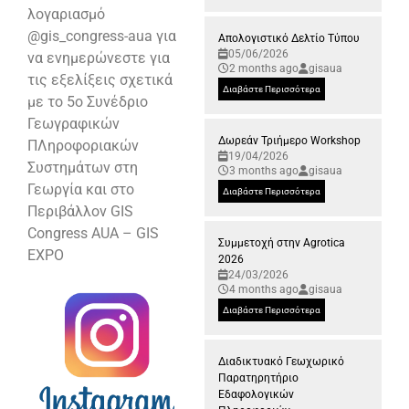
λογαριασμό
@gis_congress-aua για
Απολογιστικό Δελτίο Τύπου
05/06/2026
να ενημερώνεστε για
2 months ago
gisaua
τις εξελίξεις σχετικά
Διαβάστε Περισσότερα
με το 5ο Συνέδριο
Γεωγραφικών
Δωρεάν Τριήμερο Workshop
ΠΛηροφοριακών
19/04/2026
Συστημάτων στη
3 months ago
gisaua
Γεωργία και στο
Διαβάστε Περισσότερα
Περιβάλλον GIS
Congress AUA – GIS
Συμμετοχή στην Agrotica
EXPO ️
2026
24/03/2026
4 months ago
gisaua
Διαβάστε Περισσότερα
Διαδικτυακό Γεωχωρικό
Παρατηρητήριο
Εδαφολογικών