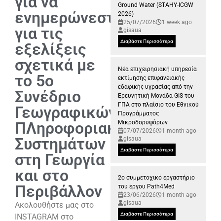
για να
Ground Water (STAHY-ICGW
ενημερώνεστε
2026)
25/07/2026
1 week ago
για τις
gisaua
Διαβάστε Περισσότερα
εξελίξεις
σχετικά με
Νέα επιχειρησιακή υπηρεσία
το 5ο
εκτίμησης επιφανειακής
εδαφικής υγρασίας από την
Συνέδριο
Ερευνητική Μονάδα GIS του
ΓΠΑ στο πλαίσιο του Εθνικού
Γεωγραφικών
Προγράμματος
ΠΛηροφοριακών
Μικροδορυφόρων
07/07/2026
1 month ago
Συστημάτων
gisaua
Διαβάστε Περισσότερα
στη Γεωργία
και στο
2ο συμμετοχικό εργαστήριο
Περιβάλλον
του έργου Path4Med
23/06/2026
1 month ago
gisaua
Ακολουθήστε μας στο
Διαβάστε Περισσότερα
INSTAGRAM στο