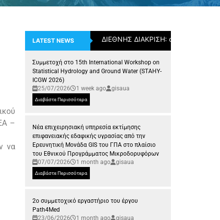
ΔΙΕΘΝΗΣ ΔΙΑΚΡΙΣΗ: ο Επίκουρος Κ
LATEST NEWS
Συμμετοχή στο 15th International Workshop on
Statistical Hydrology and Ground Water (STAHY-
ICGW 2026)
25/07/2026
1 week ago
gisaua
Διαβάστε Περισσότερα
ικού
ΕΑ –
Νέα επιχειρησιακή υπηρεσία εκτίμησης
επιφανειακής εδαφικής υγρασίας από την
Ερευνητική Μονάδα GIS του ΓΠΑ στο πλαίσιο
ν να
του Εθνικού Προγράμματος Μικροδορυφόρων
07/07/2026
1 month ago
gisaua
Διαβάστε Περισσότερα
2ο συμμετοχικό εργαστήριο του έργου
Path4Med
23/06/2026
1 month ago
gisaua