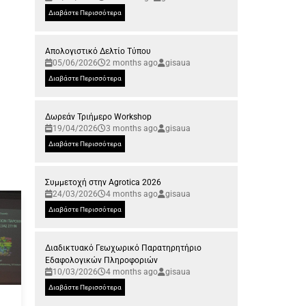
Διαβάστε Περισσότερα
Απολογιστικό Δελτίο Τύπου
05/06/2026
2 months ago
gisaua
Διαβάστε Περισσότερα
Δωρεάν Τριήμερο Workshop
19/04/2026
3 months ago
gisaua
Διαβάστε Περισσότερα
Συμμετοχή στην Agrotica 2026
24/03/2026
4 months ago
gisaua
Διαβάστε Περισσότερα
Διαδικτυακό Γεωχωρικό Παρατηρητήριο
Εδαφολογικών Πληροφοριών
10/03/2026
4 months ago
gisaua
Διαβάστε Περισσότερα