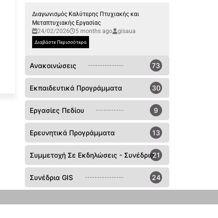
Διαγωνισμός Καλύτερης Πτυχιακής και
Μεταπτυχιακής Εργασίας
24/02/2026
5 months ago
gisaua
Διαβάστε Περισσότερα
Ανακοινώσεις
73
Εκπαιδευτικά Προγράμματα
30
Εργασίες Πεδίου
9
Ερευνητικά Προγράμματα
13
Συμμετοχή Σε Εκδηλώσεις - Συνέδρια
21
Συνέδρια GIS
24