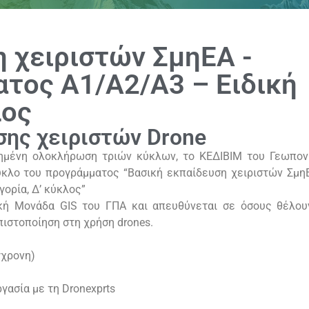
 χειριστών ΣμηΕΑ -
τος Α1/Α2/Α3 – Ειδική
λος
σης χειριστών Drone
χημένη ολοκλήρωση τριών κύκλων, το ΚΕΔΙΒΙΜ του Γεωπον
ύκλο του προγράμματος “Βασική εκπαίδευση χειριστών Σμη
ορία, Δ’ κύκλος”
ική Μονάδα GIS του ΓΠΑ και απευθύνεται σε όσους θέλου
πιστοποίηση στη χρήση drones.
γχρονη)
γασία με τη Dronexprts