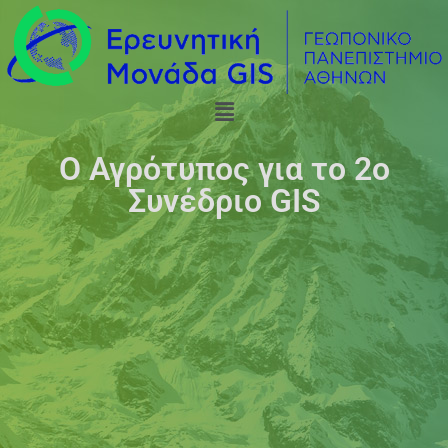
O Αγρότυπος για το 2ο
Συνέδριο GIS