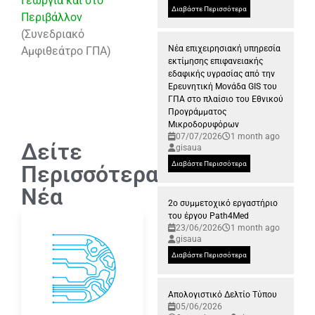
Γεωργία και στο
Διαβάστε Περισσότερα
Περιβάλλον
(Συνεδριακό
Νέα επιχειρησιακή υπηρεσία
Αμφιθεάτρο ΓΠΑ)
εκτίμησης επιφανειακής
εδαφικής υγρασίας από την
Ερευνητική Μονάδα GIS του
ΓΠΑ στο πλαίσιο του Εθνικού
Προγράμματος
Μικροδορυφόρων
07/07/2026
1 month ago
Δείτε
gisaua
Διαβάστε Περισσότερα
Περισσότερα
Νέα
2ο συμμετοχικό εργαστήριο
του έργου Path4Med
23/06/2026
1 month ago
gisaua
Διαβάστε Περισσότερα
Απολογιστικό Δελτίο Τύπου
05/06/2026