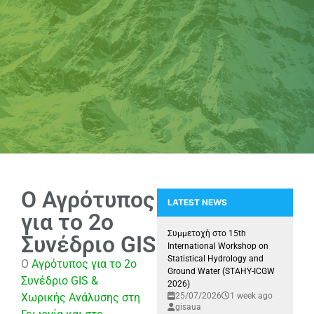
O Αγρότυπος
LATEST NEWS
για το 2ο
Συμμετοχή της Ερευνητικής Μονά
Συμμετοχή στο 15th
Συνέδριο GIS
International Workshop on
Statistical Hydrology and
O
Αγρότυπος για το 2ο
Ground Water (STAHY-ICGW
Συνέδριο GIS &
2026)
Xωρικής Ανάλυσης στη
25/07/2026
1 week ago
gisaua