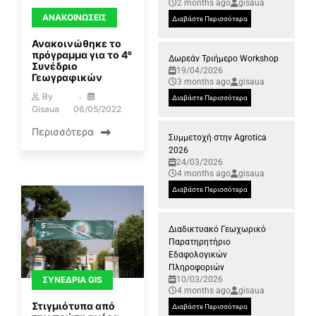
2 months ago
gisaua
ΑΝΑΚΟΙΝΏΣΕΙΣ
Διαβάστε Περισσότερα
Ανακοινώθηκε το
πρόγραμμα για το 4ᵒ
Δωρεάν Τριήμερο Workshop
Συνέδριο
19/04/2026
Γεωγραφικών
3 months ago
gisaua
By
Διαβάστε Περισσότερα
Gisaua
06/05/2022
Περισσότερα
Συμμετοχή στην Agrotica
2026
24/03/2026
4 months ago
gisaua
Διαβάστε Περισσότερα
Διαδικτυακό Γεωχωρικό
Παρατηρητήριο
Εδαφολογικών
Πληροφοριών
ΣΥΝΈΔΡΙΑ GIS
10/03/2026
4 months ago
gisaua
Στιγμιότυπα από
Διαβάστε Περισσότερα