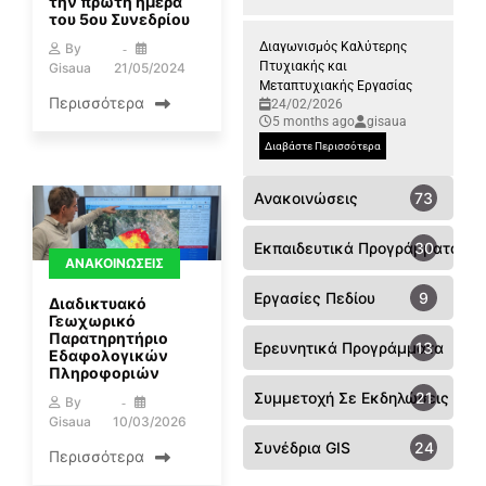
την πρώτη ημέρα
του 5ου Συνεδρίου
Διαγωνισμός Καλύτερης
By
Πτυχιακής και
Gisaua
21/05/2024
Μεταπτυχιακής Εργασίας
Περισσότερα
24/02/2026
5 months ago
gisaua
Διαβάστε Περισσότερα
Ανακοινώσεις
73
Εκπαιδευτικά Προγράμματα
30
ΑΝΑΚΟΙΝΏΣΕΙΣ
Εργασίες Πεδίου
9
Διαδικτυακό
Γεωχωρικό
Παρατηρητήριο
Ερευνητικά Προγράμματα
13
Εδαφολογικών
Πληροφοριών
Συμμετοχή Σε Εκδηλώσεις - Συ
21
By
Gisaua
10/03/2026
Συνέδρια GIS
24
Περισσότερα