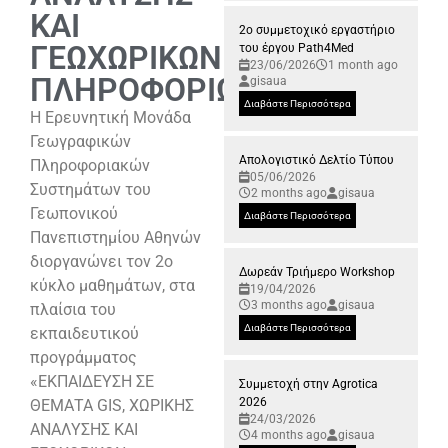
ΚΑΙ
2ο συμμετοχικό εργαστήριο
ΓΕΩΧΩΡΙΚΩΝ
του έργου Path4Med
23/06/2026
1 month ago
ΠΛΗΡΟΦΟΡΙΩΝ»
gisaua
Διαβάστε Περισσότερα
Η Ερευνητική Μονάδα
Γεωγραφικών
Απολογιστικό Δελτίο Τύπου
Πληροφοριακών
05/06/2026
Συστημάτων του
2 months ago
gisaua
Γεωπονικού
Διαβάστε Περισσότερα
Πανεπιστημίου Αθηνών
διοργανώνει τον 2ο
Δωρεάν Τριήμερο Workshop
κύκλο μαθημάτων, στα
19/04/2026
3 months ago
gisaua
πλαίσια του
Διαβάστε Περισσότερα
εκπαιδευτικού
προγράμματος
«ΕΚΠΑΙΔΕΥΣΗ ΣΕ
Συμμετοχή στην Agrotica
2026
ΘΕΜΑΤΑ GIS, ΧΩΡΙΚΗΣ
24/03/2026
ΑΝΑΛΥΣΗΣ ΚΑΙ
4 months ago
gisaua