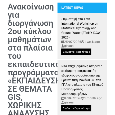
Ανακοίνωση
LATEST NEWS
για
Συμμετοχή της Ερευνητικής Μονά
Συμμετοχή στο 15th
διοργάνωση
International Workshop on
2ου κύκλου
Statistical Hydrology and
Ground Water (STAHY-ICGW
μαθημάτων
2026)
25/07/2026
1 week ago
στα πλαίσια
gisaua
Διαβάστε Περισσότερα
του
εκπαιδευτικού
Νέα επιχειρησιακή υπηρεσία
προγράμματος
εκτίμησης επιφανειακής
εδαφικής υγρασίας από την
«ΕΚΠΑΙΔΕΥΣΗ
Ερευνητική Μονάδα GIS του
ΓΠΑ στο πλαίσιο του Εθνικού
ΣΕ ΘΕΜΑΤΑ
Προγράμματος
GIS,
Μικροδορυφόρων
07/07/2026
1 month ago
ΧΩΡΙΚΗΣ
gisaua
Διαβάστε Περισσότερα
ΑΝΑΛΥΣΗΣ