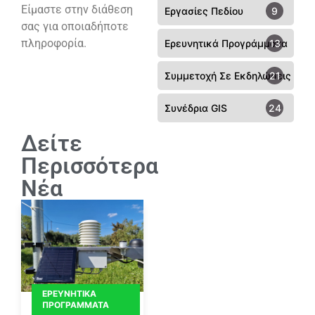
Είμαστε στην διάθεση
Εργασίες Πεδίου
9
σας για οποιαδήποτε
πληροφορία.
Ερευνητικά Προγράμματα
13
Συμμετοχή Σε Εκδηλώσεις - Συ
21
Συνέδρια GIS
24
Δείτε
Περισσότερα
Νέα
ΕΡΕΥΝΗΤΙΚΆ
ΠΡΟΓΡΆΜΜΑΤΑ