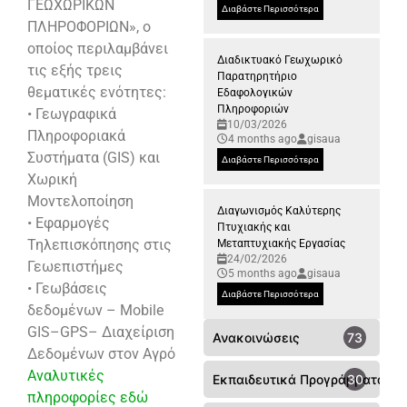
ΓΕΩΧΩΡΙΚΩΝ
Διαβάστε Περισσότερα
ΠΛΗΡΟΦΟΡΙΩΝ», ο
οποίος περιλαμβάνει
Διαδικτυακό Γεωχωρικό
τις εξής τρεις
Παρατηρητήριο
θεματικές ενότητες:
Εδαφολογικών
Πληροφοριών
• Γεωγραφικά
10/03/2026
Πληροφοριακά
4 months ago
gisaua
Συστήματα (GIS) και
Διαβάστε Περισσότερα
Χωρική
Μοντελοποίηση
Διαγωνισμός Καλύτερης
• Εφαρμογές
Πτυχιακής και
Τηλεπισκόπησης στις
Μεταπτυχιακής Εργασίας
24/02/2026
Γεωεπιστήμες
5 months ago
gisaua
• Γεωβάσεις
Διαβάστε Περισσότερα
δεδομένων – Mobile
GIS–GPS– Διαχείριση
Ανακοινώσεις
73
Δεδομένων στον Αγρό
Αναλυτικές
Εκπαιδευτικά Προγράμματα
30
πληροφορίες εδώ