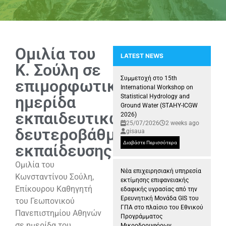
Ομιλία του
LATEST NEWS
Κ. Σούλη σε
Παρουσία της Ερευνητικής Μ
Συμμετοχή στο 15th
επιμορφωτική
International Workshop on
ημερίδα
Statistical Hydrology and
Ground Water (STAHY-ICGW
εκπαιδευτικών
2026)
25/07/2026
2 weeks ago
δευτεροβάθμιας
gisaua
Διαβάστε Περισσότερα
εκπαίδευσης
Ομιλία του
Νέα επιχειρησιακή υπηρεσία
Κωνσταντίνου Σούλη,
εκτίμησης επιφανειακής
Επίκουρου Καθηγητή
εδαφικής υγρασίας από την
Ερευνητική Μονάδα GIS του
του Γεωπονικού
ΓΠΑ στο πλαίσιο του Εθνικού
Πανεπιστημίου Αθηνών
Προγράμματος
σε ημερίδα του
Μικροδορυφόρων