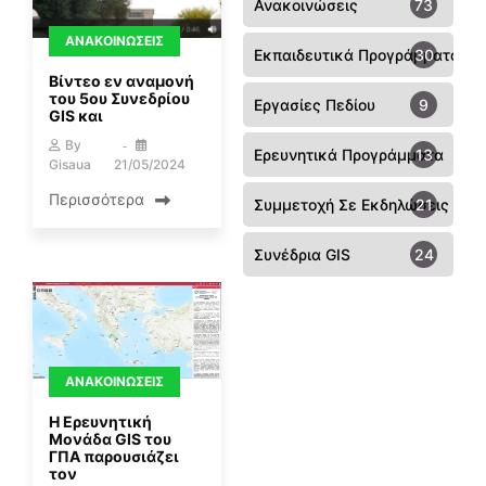
Ανακοινώσεις
73
ΑΝΑΚΟΙΝΏΣΕΙΣ
Εκπαιδευτικά Προγράμματα
30
Βίντεο εν αναμονή
του 5ου Συνεδρίου
Εργασίες Πεδίου
9
GIS και
By
Ερευνητικά Προγράμματα
13
Gisaua
21/05/2024
Περισσότερα
Συμμετοχή Σε Εκδηλώσεις - Συ
21
Συνέδρια GIS
24
ΑΝΑΚΟΙΝΏΣΕΙΣ
Η Ερευνητική
Μονάδα GIS του
ΓΠΑ παρουσιάζει
τον