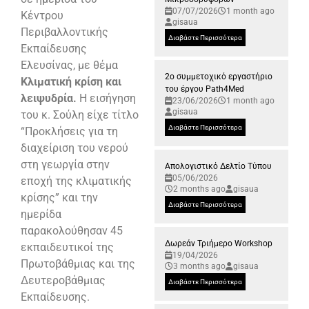
07/07/2026
1 month ago
Κέντρου
gisaua
Περιβαλλοντικής
Διαβάστε Περισσότερα
Εκπαίδευσης
Ελευσίνας, με θέμα
2ο συμμετοχικό εργαστήριο
Κλιματική κρίση και
του έργου Path4Med
λειψυδρία.
Η εισήγηση
23/06/2026
1 month ago
gisaua
του κ. Σούλη είχε τίτλο
Διαβάστε Περισσότερα
“
Προκλήσεις για τη
διαχείριση του νερού
στη γεωργία στην
Απολογιστικό Δελτίο Τύπου
05/06/2026
εποχή της κλιματικής
2 months ago
gisaua
κρίσης” και την
Διαβάστε Περισσότερα
ημερίδα
παρακολούθησαν 45
Δωρεάν Τριήμερο Workshop
εκπαιδευτικοί της
19/04/2026
Πρωτοβάθμιας και της
3 months ago
gisaua
Δευτεροβάθμιας
Διαβάστε Περισσότερα
Εκπαίδευσης.