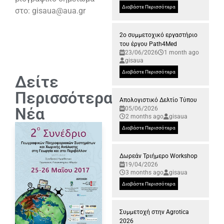
Διαβάστε Περισσότερα
στο: gisaua@aua.gr
2ο συμμετοχικό εργαστήριο
του έργου Path4Med
23/06/2026
1 month ago
gisaua
Διαβάστε Περισσότερα
Δείτε
Περισσότερα
Απολογιστικό Δελτίο Τύπου
Νέα
05/06/2026
2 months ago
gisaua
Διαβάστε Περισσότερα
Δωρεάν Τριήμερο Workshop
19/04/2026
3 months ago
gisaua
Διαβάστε Περισσότερα
Συμμετοχή στην Agrotica
2026