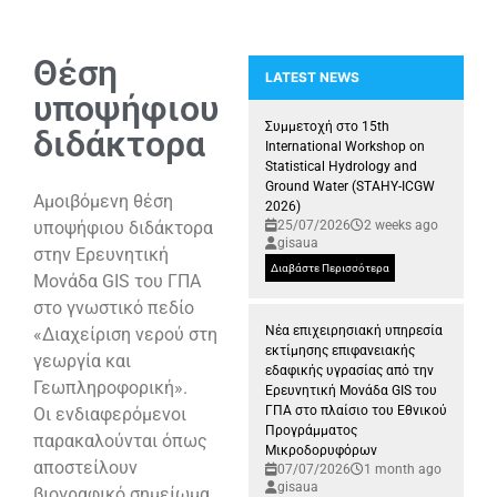
Θέση
LATEST NEWS
υποψήφιου
Συμμετοχή της Ερευνητικής Μονά
Συμμετοχή στο 15th
διδάκτορα
International Workshop on
Statistical Hydrology and
Ground Water (STAHY-ICGW
Αμοιβόμενη θέση
2026)
υποψήφιου διδάκτορα
25/07/2026
2 weeks ago
gisaua
στην Ερευνητική
Διαβάστε Περισσότερα
Μονάδα GIS του ΓΠΑ
στο γνωστικό πεδίο
Νέα επιχειρησιακή υπηρεσία
«Διαχείριση νερού στη
εκτίμησης επιφανειακής
γεωργία και
εδαφικής υγρασίας από την
Γεωπληροφορική».
Ερευνητική Μονάδα GIS του
ΓΠΑ στο πλαίσιο του Εθνικού
Οι ενδιαφερόμενοι
Προγράμματος
παρακαλούνται όπως
Μικροδορυφόρων
αποστείλουν
07/07/2026
1 month ago
gisaua
βιογραφικό σημείωμα