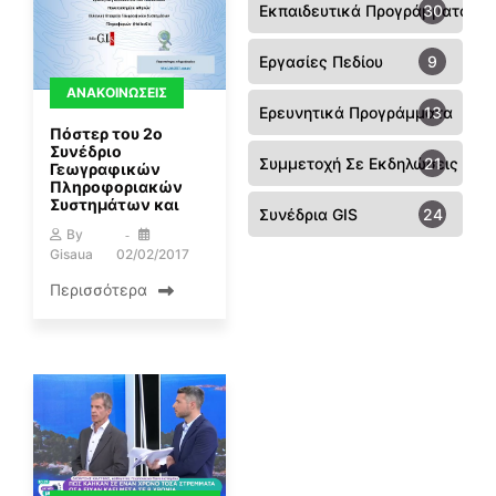
Εκπαιδευτικά Προγράμματα
30
Εργασίες Πεδίου
9
ΑΝΑΚΟΙΝΏΣΕΙΣ
Ερευνητικά Προγράμματα
13
Πόστερ του 2ο
Συνέδριο
Συμμετοχή Σε Εκδηλώσεις - Συ
21
Γεωγραφικών
Πληροφοριακών
Συστημάτων και
Συνέδρια GIS
24
By
Gisaua
02/02/2017
Περισσότερα