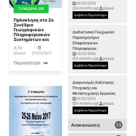
24/03/2026
4 months ago
gisaua
ΣΥΝΈΔΡΙΑ GIS
Διαβάστε Περισσότερα
Πρόσκληση στο 2ο
Συνέδριο
Γεωγραφικών
Διαδικτυακό Γεωχωρικό
Πληροφοριακών
Παρατηρητήριο
Συστημάτων και
Εδαφολογικών
By
Πληροφοριών
Gisaua
31/03/2017
10/03/2026
5 months ago
gisaua
Περισσότερα
Διαβάστε Περισσότερα
Διαγωνισμός Καλύτερης
Πτυχιακής και
Μεταπτυχιακής Εργασίας
24/02/2026
5 months ago
gisaua
Διαβάστε Περισσότερα
Ανακοινώσεις
73