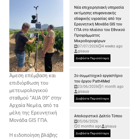
Νέα επιχειρησιακή υπηρεσία
εκτίμησης επιφανειακής
εδαφικής υγρασίας από την
Ερευνητική Μονάδα GIS του
ΓΠΑ στο πλαίσιο του Εθνικού
Προγράμματος
Μικροδορυφόρων
07/07/2026
4 weeks ago
gisaua
Διαβάστε Περισσότερα
Άμεση επέμβαση και
2ο συμμετοχικό εργαστήριο
του έργου Path4Med
επιδιόρθωση του
23/06/2026
1 month ago
μετεωρολογικού
gisaua
σταθμού “AUA 09” στην
Διαβάστε Περισσότερα
Αρχαία Νεμέα, από τα
μέλη της Ερευνητική
Απολογιστικό Δελτίο Τύπου
Μονάδα GIS ΓΠΑ.
05/06/2026
2 months ago
gisaua
Διαβάστε Περισσότερα
Η ειδοποίηση βλάβης