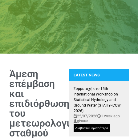
Άμεση
LATEST NEWS
επέμβαση
Συμμετοχή της Ερευνητικής Μονά
Συμμετοχή στο 15th
και
International Workshop on
επιδιόρθωση
Statistical Hydrology and
Ground Water (STAHY-ICGW
του
2026)
25/07/2026
1 week ago
μετεωρολογικού
gisaua
Διαβάστε Περισσότερα
σταθμού