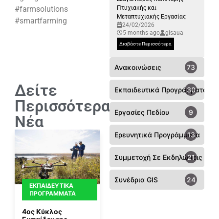
#farmsolutions
Πτυχιακής και
Μεταπτυχιακής Εργασίας
#smartfarming
24/02/2026
5 months ago
gisaua
Διαβάστε Περισσότερα
Ανακοινώσεις
73
Δείτε
Εκπαιδευτικά Προγράμματα
30
Περισσότερα
Εργασίες Πεδίου
9
Νέα
Ερευνητικά Προγράμματα
13
Συμμετοχή Σε Εκδηλώσεις - Συ
21
Συνέδρια GIS
24
ΕΚΠΑΙΔΕΥΤΙΚΆ
ΠΡΟΓΡΆΜΜΑΤΑ
4ος Κύκλος