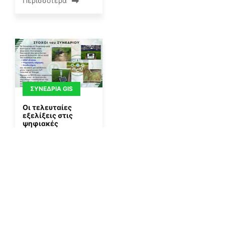
Περισσότερα
ΣΥΝΈΔΡΙΑ GIS
Οι τελευταίες
εξελίξεις στις
ψηφιακές
γεωχωρικές
τεχνολογίες στον
By
Gisaua
21/02/2024
Περισσότερα