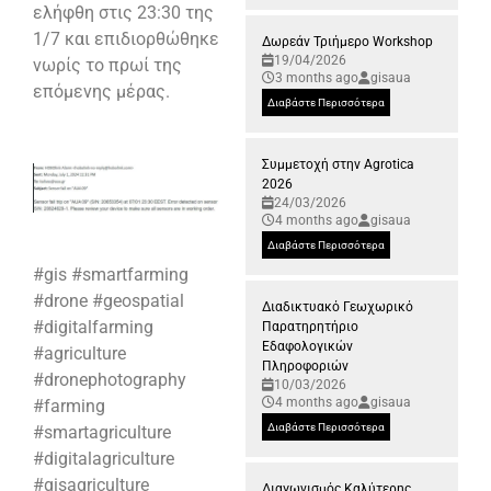
ελήφθη στις 23:30 της
1/7 και επιδιορθώθηκε
Δωρεάν Τριήμερο Workshop
19/04/2026
νωρίς το πρωί της
3 months ago
gisaua
επόμενης μέρας.
Διαβάστε Περισσότερα
Συμμετοχή στην Agrotica
2026
24/03/2026
4 months ago
gisaua
Διαβάστε Περισσότερα
#gis #smartfarming
#drone #geospatial
Διαδικτυακό Γεωχωρικό
#digitalfarming
Παρατηρητήριο
Εδαφολογικών
#agriculture
Πληροφοριών
#dronephotography
10/03/2026
4 months ago
gisaua
#farming
Διαβάστε Περισσότερα
#smartagriculture
#digitalagriculture
#gisagriculture
Διαγωνισμός Καλύτερης