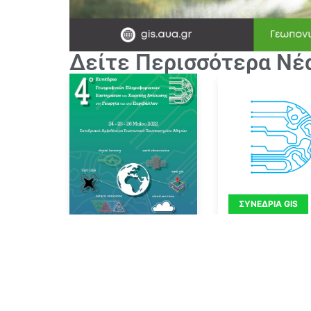
Δείτε Περισσότερα Νέ
ΣΥΝΈΔΡΙΑ GIS
Πληροφορίες για
2ο Συνέδριο
Γεωγραφικών
Πληροφοριακώ
Συστημάτων
ΣΥΝΈΔΡΙΑ GIS
By
Gisaua
23/01/20