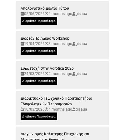
Απολογιστικό Δελτίο Τύπου
05/06/2026
2 months ago
gisaua
Διαβάστε Περισσότερα
Δωρεάν Τριήμερο Workshop
19/04/2026
3 months ago
gisaua
Διαβάστε Περισσότερα
Συμμετοχή στην Agrotica 2026
24/03/2026
4 months ago
gisaua
Διαβάστε Περισσότερα
Διαδικτυακό Γεωχωρικό Παρατηρητήριο
Εδαφολογικών Πληροφοριών
10/03/2026
4 months ago
gisaua
Διαβάστε Περισσότερα
Διαγωνισμός Καλύτερης Πτυχιακής και
Μεταπτυχιακής Εργασίας