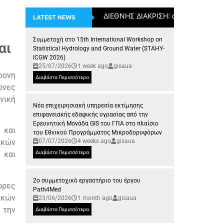
ΔΙΕΘΝΗΣ ΔΙΑΚΡΙΣΗ: ο Επίκουρος Κ
LATEST NEWS
Συμμετοχή στο 15th International Workshop on
αι
Statistical Hydrology and Ground Water (STAHY-
ICGW 2026)
25/07/2026
1 week ago
gisaua
ρονη
Διαβάστε Περισσότερα
ονες
νική
Νέα επιχειρησιακή υπηρεσία εκτίμησης
επιφανειακής εδαφικής υγρασίας από την
Ερευνητική Μονάδα GIS του ΓΠΑ στο πλαίσιο
 και
του Εθνικού Προγράμματος Μικροδορυφόρων
07/07/2026
4 weeks ago
gisaua
ικών
Διαβάστε Περισσότερα
 και
2ο συμμετοχικό εργαστήριο του έργου
ορες
Path4Med
ικών
23/06/2026
1 month ago
gisaua
 την
Διαβάστε Περισσότερα