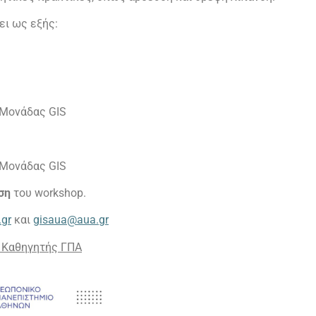
ει ως εξής:
ς Μονάδας
GIS
ς Μονάδας
GIS
ση
του
workshop
.
.
gr
και
gisaua
@
aua
.
gr
, Καθηγητής ΓΠΑ