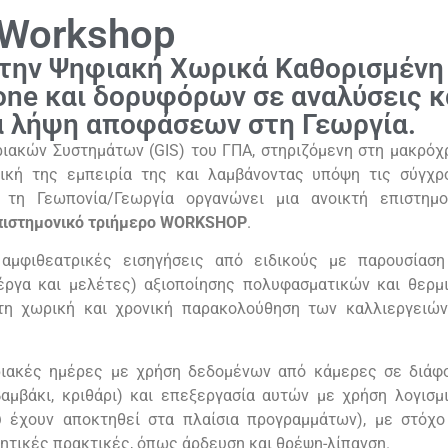
 Workshop
την Ψηφιακή Χωρικά Καθορισμένη
one και δορυφόρων σε αναλύσεις κ
α λήψη αποφάσεων στη Γεωργία.
ιακών Συστημάτων (
GIS
) του ΓΠΑ, στηριζόμενη στη μακρόχ
ική της εμπειρία της
και λαμβάνοντας υπόψη τις σύγχρ
τη Γεωπονία/Γεωργία οργανώνει μια ανοικτή επιστημο
πιστημονικό τριήμερο
WORKSHOP
.
αμφιθεατρικές εισηγήσεις από ειδικούς με παρουσίαση
έργα και μελέτες) αξιοποίησης πολυφασματικών και θερμ
τη χωρική και χρονική παρακολούθηση των καλλιεργειών
ιακές ημέρες με χρήση δεδομένων από κάμερες σε διάφ
 βαμβάκι, κριθάρι) και επεξεργασία αυτών με χρήση λογισμ
υ έχουν αποκτηθεί στα πλαίσια προγραμμάτων)
, με στόχο
ητικές πρακτικές, όπως άρδευση και θρέψη-λίπανση.