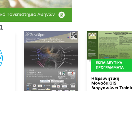
α
ΕΚΠΑΙΔΕΥΤΙΚΆ
ΠΡΟΓΡΆΜΜΑΤΑ
Η Ερευνητική
Μονάδα GIS
διοργανώνει Traini
School για
 το
By
Gisaua
07/05/2023
ΣΥΝΈΔΡΙΑ GIS
ν
Περισσότερα
Πρόσκληση στο 3ο
Συνέδριο
Γεωγραφικών
17