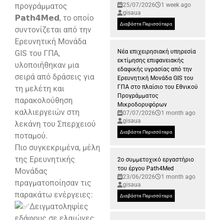
προγράμματος
25/07/2026
1 week ago
gisaua
𝗣𝗮𝘁𝗵𝟰𝗠𝗲𝗱, το οποίο
Διαβάστε Περισσότερα
συντονίζεται από την
Ερευνητική Μονάδα
Νέα επιχειρησιακή υπηρεσία
GIS του ΓΠΑ,
εκτίμησης επιφανειακής
υλοποιήθηκαν μια
εδαφικής υγρασίας από την
σειρά από δράσεις για
Ερευνητική Μονάδα GIS του
ΓΠΑ στο πλαίσιο του Εθνικού
τη μελέτη και
Προγράμματος
παρακολούθηση
Μικροδορυφόρων
καλλιεργειών στη
07/07/2026
1 month ago
gisaua
λεκάνη του Σπερχειού
Διαβάστε Περισσότερα
ποταμού.
Πιο συγκεκριμένα, μέλη
της Ερευνητικής
2ο συμμετοχικό εργαστήριο
του έργου Path4Med
Μονάδας
23/06/2026
1 month ago
πραγματοποίησαν τις
gisaua
παρακάτω ενέργειες:
Διαβάστε Περισσότερα
Δειγματοληψίες
εδάφους σε ελαιώνες