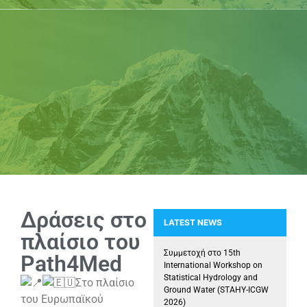
Δράσεις στο
LATEST NEWS
πλαίσιο του
ΝΕΜΕΑ: Στυγμιότυπα από τοπο
Συμμετοχή στο 15th
Path4Med
International Workshop on
Statistical Hydrology and
Στο πλαίσιο
Ground Water (STAHY-ICGW
του Ευρωπαϊκού
2026)