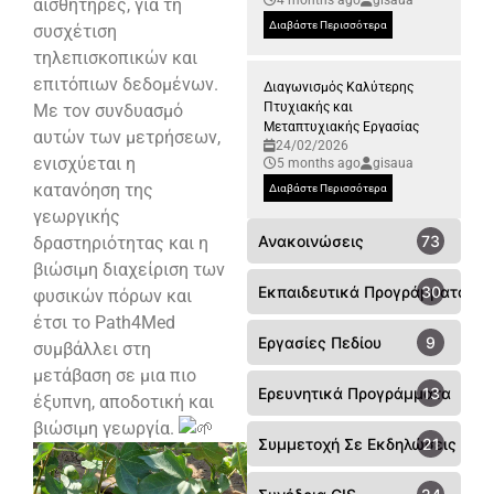
αισθητήρες, για τη
Διαβάστε Περισσότερα
συσχέτιση
τηλεπισκοπικών και
επιτόπιων δεδομένων.
Διαγωνισμός Καλύτερης
Πτυχιακής και
Με τον συνδυασμό
Μεταπτυχιακής Εργασίας
αυτών των μετρήσεων,
24/02/2026
ενισχύεται η
5 months ago
gisaua
κατανόηση της
Διαβάστε Περισσότερα
γεωργικής
Ανακοινώσεις
73
δραστηριότητας και η
βιώσιμη διαχείριση των
Εκπαιδευτικά Προγράμματα
30
φυσικών πόρων και
έτσι το Path4Med
Εργασίες Πεδίου
9
συμβάλλει στη
μετάβαση σε μια πιο
Ερευνητικά Προγράμματα
13
έξυπνη, αποδοτική και
βιώσιμη γεωργία.
Συμμετοχή Σε Εκδηλώσεις - Συ
21