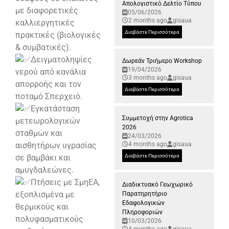
Απολογιστικό Δελτίο Τύπου
με διαφορετικές
05/06/2026
2 months ago
gisaua
καλλιεργητικές
Διαβάστε Περισσότερα
πρακτικές (βιολογικές
& συμβατικές).
Δειγματοληψίες
Δωρεάν Τριήμερο Workshop
19/04/2026
νερού από κανάλια
3 months ago
gisaua
απορροής και τον
Διαβάστε Περισσότερα
ποταμό Σπερχειό.
Εγκατάσταση
Συμμετοχή στην Agrotica
μετεωρολογικών
2026
σταθμών και
24/03/2026
αισθητήρων υγρασίας
4 months ago
gisaua
σε βαμβάκι και
Διαβάστε Περισσότερα
αμυγδαλεώνες.
Πτήσεις με ΣμηΕΑ,
Διαδικτυακό Γεωχωρικό
εξοπλισμένα με
Παρατηρητήριο
Εδαφολογικών
θερμικούς και
Πληροφοριών
πολυφασματικούς
10/03/2026
4 months ago
gisaua