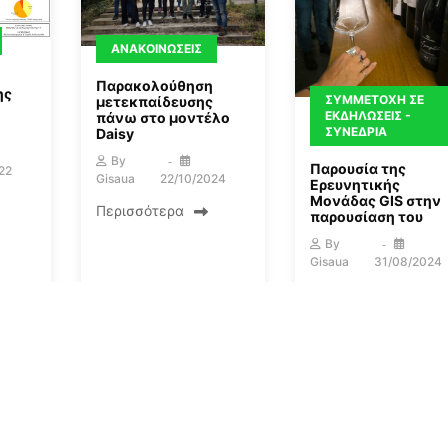
ΑΝΑΚΟΙΝΏΣΕΙΣ
Παρακολούθηση
ης
ΣΥΜΜΕΤΟΧΉ ΣΕ
μετεκπαίδευσης
ΕΚΔΗΛΏΣΕΙΣ -
πάνω στο μοντέλο
ΣΥΝΈΔΡΙΑ
Daisy
By
Παρουσία της
22
Gisaua
22/10/2024
Ερευνητικής
Μονάδας GIS στην
Περισσότερα
παρουσίαση του
By
Gisaua
31/08/2024
Περισσότερα
3
4
5
6
…
40
Επόμενη »
Εγγραφή στο Newsletter