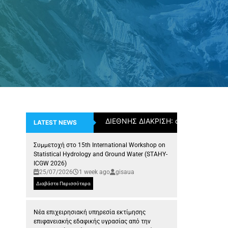
ΔΙΕΘΝΗΣ ΔΙΑΚΡΙΣΗ: ο Επίκουρος Κ
LATEST NEWS
Συμμετοχή στο 15th International Workshop on
Statistical Hydrology and Ground Water (STAHY-
ICGW 2026)
25/07/2026
1 week ago
gisaua
Διαβάστε Περισσότερα
Νέα επιχειρησιακή υπηρεσία εκτίμησης
επιφανειακής εδαφικής υγρασίας από την