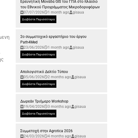
Ερευνητική Μονάδα GIS του ΓΠΑ στο πλαίσιο
του Εθνικού Προγράμματος Μικροδορυφόρων
07/07/2026
1 month ago
gisaua
Διαβάστε Περισσότερα
μενη
2ο συμμετοχικό εργαστήριο του έργου
Path4Med
23/06/2026
1 month ago
gisaua
,
Διαβάστε Περισσότερα
ής
Απολογιστικό Δελτίο Τύπου
05/06/2026
2 months ago
gisaua
Διαβάστε Περισσότερα
Δωρεάν Τριήμερο Workshop
19/04/2026
3 months ago
gisaua
Διαβάστε Περισσότερα
Συμμετοχή στην Agrotica 2026
24/03/2026
4 months ago
gisaua