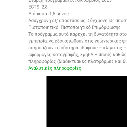
Έναρξη προγράμματος: Οκτώβριος 2023
ECTS: 2,8
Διάρκεια: 1,5 μήνες
Ασύγχρονη εξ’ αποστάσεως, Σύγχρονη εξ’ αποσ
Πιστοποιητικό: Πιστοποιητικό Επιμόρφωσης
Το πρόγραμμα αυτό παρέχει τη δυνατότητα στο
εμπειρία, να εξοικειωθούν στις γεωχωρικές 
επηρεάζουν το σύστημα εδάφους – κλίματος – 
εφαρμογές καταγραφής, ΣμηΕΑ – drone) καθώς
πληροφορίας (διαδικτυακές πλατφόρμες και δ
Αναλυτικές πληροφορίες