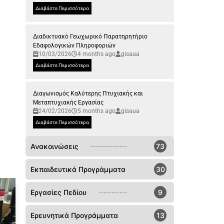
Διαβάστε Περισσότερα
Διαδικτυακό Γεωχωρικό Παρατηρητήριο
Εδαφολογικών Πληροφοριών
10/03/2026
4 months ago
gisaua
Διαβάστε Περισσότερα
Διαγωνισμός Καλύτερης Πτυχιακής και
Μεταπτυχιακής Εργασίας
24/02/2026
5 months ago
gisaua
Διαβάστε Περισσότερα
Ανακοινώσεις
73
Εκπαιδευτικά Προγράμματα
30
Εργασίες Πεδίου
9
Ερευνητικά Προγράμματα
13