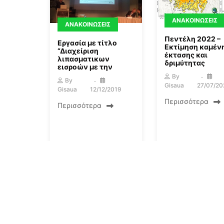
ΑΝΑΚΟΙΝΏΣΕΙΣ
ΑΝΑΚΟΙΝΏΣΕΙΣ
Πεντέλη 2022 –
Εργασία με τίτλο
Εκτίμηση καμέν
“Διαχείριση
έκτασης και
λιπασματικων
δριμύτητας
εισροών με την
By
By
Gisaua
27/07/20
Gisaua
12/12/2019
Περισσότερα
Περισσότερα
« Προηγούμενη
1
2