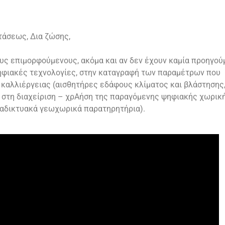
τάσεως, Δια ζώσης,
υς επιμορφούμενους, ακόμα και αν δεν έχουν καμία προηγού
ψηφιακές τεχνολογίες, στην καταγραφή των παραμέτρων που
καλλιέργειας (αισθητήρες εδάφους κλίματος και βλάστησης
 στη διαχείριση – χρΑήση της παραγόμενης ψηφιακής χωρικ
ιαδικτυακά γεωχωρικά παρατηρητήρια).