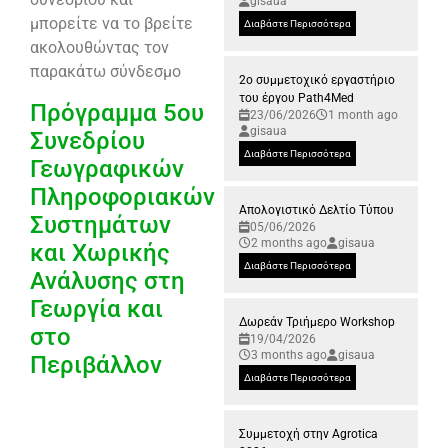
gisaua
μπορείτε να το βρείτε
Διαβάστε Περισσότερα
ακολουθώντας τον
παρακάτω σύνδεσμο
2ο συμμετοχικό εργαστήριο
του έργου Path4Med
Πρόγραμμα 5ου
23/06/2026
1 month ago
gisaua
Συνεδρίου
Διαβάστε Περισσότερα
Γεωγραφικών
Πληροφοριακών
Απολογιστικό Δελτίο Τύπου
Συστημάτων
05/06/2026
2 months ago
gisaua
και Χωρικής
Διαβάστε Περισσότερα
Ανάλυσης στη
Γεωργία και
Δωρεάν Τριήμερο Workshop
στο
19/04/2026
3 months ago
gisaua
Περιβάλλον
Διαβάστε Περισσότερα
Συμμετοχή στην Agrotica