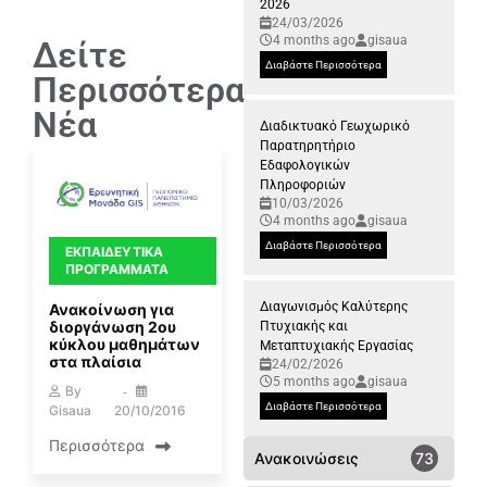
2026
24/03/2026
4 months ago
gisaua
Δείτε
Διαβάστε Περισσότερα
Περισσότερα
Νέα
Διαδικτυακό Γεωχωρικό
Παρατηρητήριο
Εδαφολογικών
Πληροφοριών
10/03/2026
4 months ago
gisaua
Διαβάστε Περισσότερα
ΕΚΠΑΙΔΕΥΤΙΚΆ
ΠΡΟΓΡΆΜΜΑΤΑ
Διαγωνισμός Καλύτερης
Ανακοίνωση για
διοργάνωση 2ου
Πτυχιακής και
κύκλου μαθημάτων
Μεταπτυχιακής Εργασίας
στα πλαίσια
24/02/2026
5 months ago
gisaua
By
Διαβάστε Περισσότερα
Gisaua
20/10/2016
Περισσότερα
Ανακοινώσεις
73