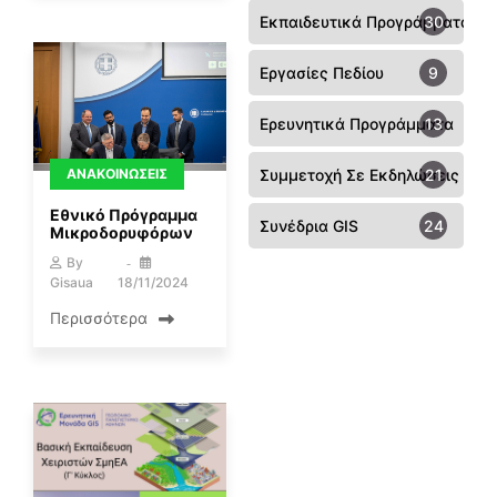
Εκπαιδευτικά Προγράμματα
30
Εργασίες Πεδίου
9
Ερευνητικά Προγράμματα
13
ΑΝΑΚΟΙΝΏΣΕΙΣ
Συμμετοχή Σε Εκδηλώσεις - Συ
21
Εθνικό Πρόγραμμα
Συνέδρια GIS
24
Μικροδορυφόρων
By
Gisaua
18/11/2024
Περισσότερα