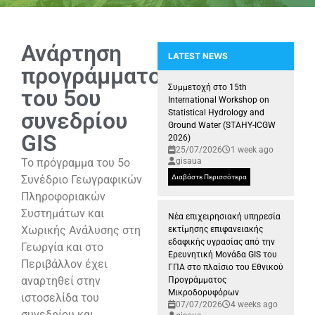
Ανάρτηση
LATEST NEWS
προγράμματος
Συμμετοχή της Ερευνητικής Μονά
Συμμετοχή στο 15th
του 5ου
International Workshop on
συνεδρίου
Statistical Hydrology and
Ground Water (STAHY-ICGW
GIS
2026)
25/07/2026
1 week ago
Το πρόγραμμα του 5ο
gisaua
Συνέδριο Γεωγραφικών
Διαβάστε Περισσότερα
Πληροφοριακών
Συστημάτων και
Νέα επιχειρησιακή υπηρεσία
Χωρικής Ανάλυσης στη
εκτίμησης επιφανειακής
εδαφικής υγρασίας από την
Γεωργία και στο
Ερευνητική Μονάδα GIS του
Περιβάλλον έχει
ΓΠΑ στο πλαίσιο του Εθνικού
αναρτηθεί στην
Προγράμματος
Μικροδορυφόρων
ιστοσελίδα του
07/07/2026
4 weeks ago
συνεδρίου και