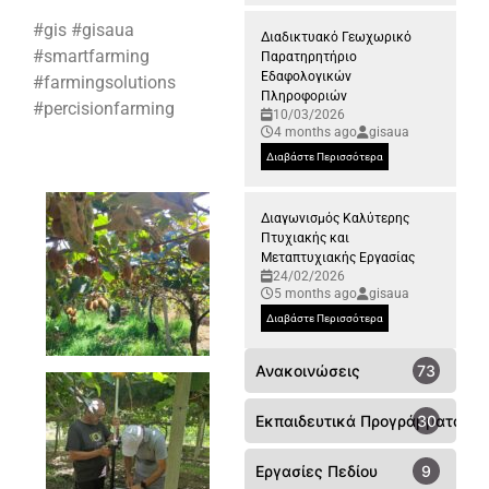
#gis #gisaua
Διαδικτυακό Γεωχωρικό
#smartfarming
Παρατηρητήριο
Εδαφολογικών
#farmingsolutions
Πληροφοριών
#percisionfarming
10/03/2026
4 months ago
gisaua
Διαβάστε Περισσότερα
Διαγωνισμός Καλύτερης
Πτυχιακής και
Μεταπτυχιακής Εργασίας
24/02/2026
5 months ago
gisaua
Διαβάστε Περισσότερα
Ανακοινώσεις
73
Εκπαιδευτικά Προγράμματα
30
Εργασίες Πεδίου
9