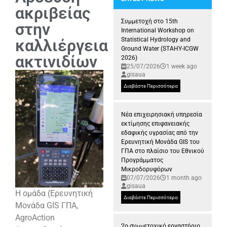
ακριβείας
Παρουσία της Ερευνητικής Μ
Συμμετοχή στο 15th
στην
International Workshop on
καλλιέργεια
Statistical Hydrology and
Ground Water (STAHY-ICGW
ακτινιδίων
2026)
25/07/2026
1 week ago
gisaua
Διαβάστε Περισσότερα
Νέα επιχειρησιακή υπηρεσία
εκτίμησης επιφανειακής
εδαφικής υγρασίας από την
Ερευνητική Μονάδα GIS του
ΓΠΑ στο πλαίσιο του Εθνικού
Προγράμματος
Μικροδορυφόρων
07/07/2026
1 month ago
gisaua
Η ομάδα (Ερευνητική
Διαβάστε Περισσότερα
Μονάδα GIS ΓΠΑ,
AgroAction
2ο συμμετοχικό εργαστήριο