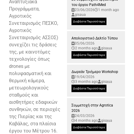
Αναπτυξιακά
του έργου Path4Med
Προγράμματα,
23/06/2026
1 month ago
gisaua
Αγροτικός
Διαβάστε Περισσότερα
Συνεταιρισμός ΠΕΣΚΟ,
Αγροτικός
Συνεταιρισμός ΑΣΣΟΣ)
Απολογιστικό Δελτίο Τύπου
05/06/2026
συνεχίζει τις δράσεις
2 months ago
gisaua
της, με καινοτόμες
Διαβάστε Περισσότερα
τεχνολογίες όπως
drones με
Δωρεάν Τριήμερο Workshop
πολυφασματική και
19/04/2026
θερμική κάμερα,
3 months ago
gisaua
μετεωρολογικούς
Διαβάστε Περισσότερα
σταθμούς και
αισθητήρες εδαφικών
Συμμετοχή στην Agrotica
συνθηκών, σε περιοχές
2026
της Πιερίας και της
24/03/2026
4 months ago
gisaua
Καβάλας, στα πλαίσια
Διαβάστε Περισσότερα
έργου του Μέτρου 16.