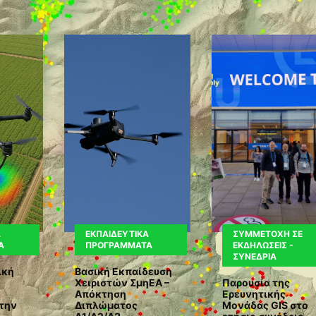
Ά
ΕΚΠΑΙΔΕΥΤΙΚΆ
ΣΥΜΜΕΤΟΧΉ ΣΕ
Α
ΠΡΟΓΡΆΜΜΑΤΑ
ΕΚΔΗΛΏΣΕΙΣ -
ΣΥΝΈΔΡΙΑ
ική
Βασική Εκπαίδευση
Χειριστών ΣμηΕΑ –
Παρουσία της
Απόκτηση
Ερευνητικής
στην
Διπλώματος
Μονάδας GIS στο