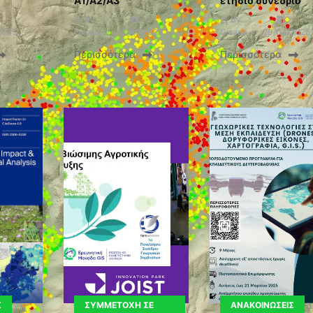
A1/A2/A3
ετήσιο συνέδριο
By
By
2025
Gisaua
17/05/2025
Gisaua
29/04/2025
Περισσότερα
Περισσότερα
Σ
ΣΥΜΜΕΤΟΧΉ ΣΕ
ΑΝΑΚΟΙΝΏΣΕΙΣ