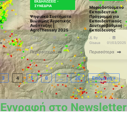
ΕΚΔΗΛΏΣΕΙΣ -
ΣΥΝΈΔΡΙΑ
ο
Μοριοδοτούμενο
Εκπαιδευτικό
Ψηφιακά Συστήματα
Πρόγραμμα για
ης
Βιώσιμης Αγροτικής
Εκπαιδευτικούς
Ανάπτυξης |
Δευτεροβάθμιας
AgroThessaly 2025
Εκπαίδευσης
2025
By
By
Gisaua
15/03/2025
Gisaua
01/03/2025
Περισσότερα
Περισσότερα
3
4
5
6
…
20
Επόμενη »
Εγγραφή στο Newsletter