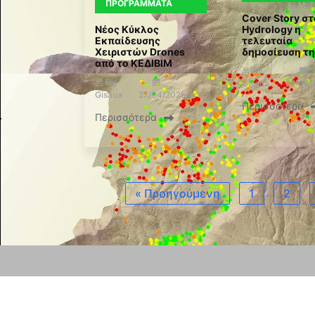
ΠΡΟΓΡΆΜΜΑΤΑ
Cover Story στ
Νέος Κύκλος
Hydrology η
Εκπαίδευσης
τελευταία
Χειριστών Drones
δημοσίευση τ
από το ΚΕΔΙΒΙΜ
By
By
Gisaua
27/03/
Gisaua
27/04/2025
Περισσότερα
Περισσότερα
« Προηγούμενη
1
2