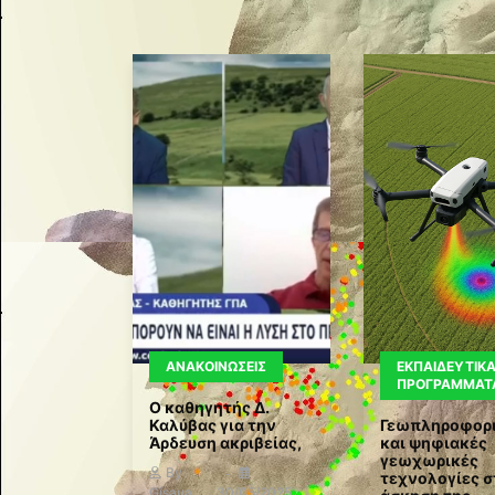
ΑΝΑΚΟΙΝΏΣΕΙΣ
ΕΚΠΑΙΔΕΥΤΙΚ
ΠΡΟΓΡΆΜΜΑΤ
Ο καθηγητής Δ.
Καλύβας για την
Γεωπληροφορ
Άρδευση ακριβείας,
και ψηφιακές
γεωχωρικές
By
τεχνολογίες 
Gisaua
30/05/2025