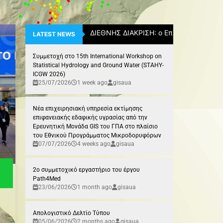
ΔΙΕΘΝΗΣ ΔΙΑΚΡΙΣΗ: ο Επίκουρος Καθη
LATEST NEWS
Συμμετοχή στο 15th International Workshop on
Statistical Hydrology and Ground Water (STAHY-
ICGW 2026)
25/07/2026
1 week ago
gisaua
Νέα επιχειρησιακή υπηρεσία εκτίμησης
επιφανειακής εδαφικής υγρασίας από την
Ερευνητική Μονάδα GIS του ΓΠΑ στο πλαίσιο
του Εθνικού Προγράμματος Μικροδορυφόρων
07/07/2026
4 weeks ago
gisaua
2ο συμμετοχικό εργαστήριο του έργου
Path4Med
23/06/2026
1 month ago
gisaua
Απολογιστικό Δελτίο Τύπου
05/06/2026
2 months ago
gisaua