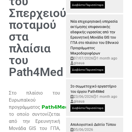
του
Διαβάστε Περισσότερα
Σπερχειού
ποταμού
Νέα επιχειρησιακή υπηρεσία
εκτίμησης επιφανειακής
στα
εδαφικής υγρασίας από την
Ερευνητική Μονάδα GIS του
ΓΠΑ στο πλαίσιο του Εθνικού
πλαίσια
Προγράμματος
Μικροδορυφόρων
του
07/07/2026
1 month ago
gisaua
Path4Med
Διαβάστε Περισσότερα
2ο συμμετοχικό εργαστήριο
του έργου Path4Med
Στο πλαίσιο του
23/06/2026
1 month ago
Ευρωπαϊκού
gisaua
προγράμματος
𝗣𝗮𝘁𝗵𝟰𝗠𝗲𝗱
,
Διαβάστε Περισσότερα
το οποίο συντονίζεται
από την Ερευνητική
Απολογιστικό Δελτίο Τύπου
Μονάδα
GIS
του ΓΠΑ,
05/06/2026