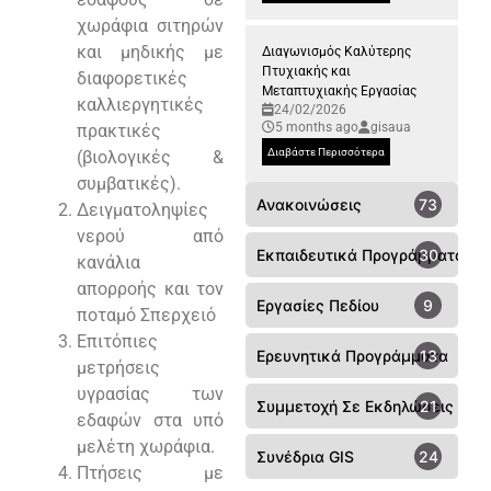
χωράφια σιτηρών
και μηδικής με
Διαγωνισμός Καλύτερης
Πτυχιακής και
διαφορετικές
Μεταπτυχιακής Εργασίας
καλλιεργητικές
24/02/2026
5 months ago
gisaua
πρακτικές
Διαβάστε Περισσότερα
(βιολογικές &
συμβατικές).
Ανακοινώσεις
73
Δειγματοληψίες
νερού από
Εκπαιδευτικά Προγράμματα
30
κανάλια
απορροής και τον
Εργασίες Πεδίου
9
ποταμό Σπερχειό
Επιτόπιες
Ερευνητικά Προγράμματα
13
μετρήσεις
υγρασίας των
Συμμετοχή Σε Εκδηλώσεις - Συ
21
εδαφών στα υπό
μελέτη χωράφια.
Συνέδρια GIS
24
Πτήσεις με