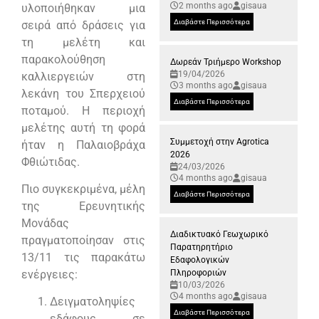
2 months ago
gisaua
υλοποιήθηκαν μια
Διαβάστε Περισσότερα
σειρά από δράσεις για
τη μελέτη και
παρακολούθηση
Δωρεάν Τριήμερο Workshop
19/04/2026
καλλιεργειών στη
3 months ago
gisaua
λεκάνη του Σπερχειού
Διαβάστε Περισσότερα
ποταμού. Η περιοχή
μελέτης αυτή τη φορά
Συμμετοχή στην Agrotica
ήταν η Παλαιοβράχα
2026
Φθιώτιδας.
24/03/2026
4 months ago
gisaua
Πιο συγκεκριμένα, μέλη
Διαβάστε Περισσότερα
της Ερευνητικής
Μονάδας
Διαδικτυακό Γεωχωρικό
πραγματοποίησαν στις
Παρατηρητήριο
13/11 τις παρακάτω
Εδαφολογικών
ενέργειες:
Πληροφοριών
10/03/2026
4 months ago
gisaua
Δειγματοληψίες
Διαβάστε Περισσότερα
εδάφους σε