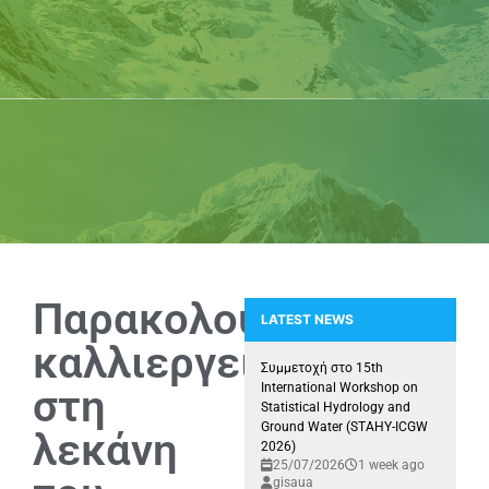
Παρακολούθηση
LATEST NEWS
καλλιεργειών
Άρθρο του Καθηγητή Δ. Καλύβα
Συμμετοχή στο 15th
International Workshop on
στη
Statistical Hydrology and
Ground Water (STAHY-ICGW
λεκάνη
2026)
25/07/2026
1 week ago
gisaua